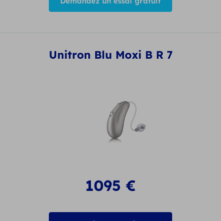
Demandez un essai gratuit
Unitron Blu Moxi B R 7
1095
€