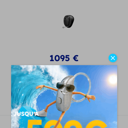
1095
€
Voir le produit
Demandez un essai gratuit
Oticon Real 2 miniRITE R