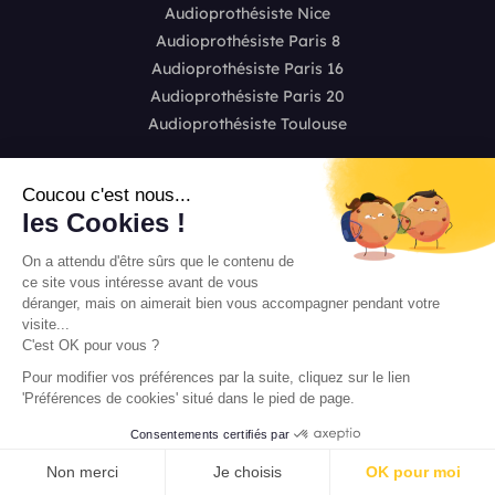
Audioprothésiste Nice
Audioprothésiste Paris 8
Audioprothésiste Paris 16
Audioprothésiste Paris 20
Audioprothésiste Toulouse
Vos questions fréquentes
Coucou c'est nous...
les Cookies !
L'appareillage auditif
On a attendu d'être sûrs que le contenu de
ce site vous intéresse avant de vous
Les appareils auditifs
déranger, mais on aimerait bien vous accompagner pendant votre
Les questions techniques
visite...
Les prix
C'est OK pour vous ?
Les aides financières
Pour modifier vos préférences par la suite, cliquez sur le lien
L'audition
'Préférences de cookies' situé dans le pied de page.
Consentements certifiés par
PRENDRE RENDEZ-VOUS
Non merci
Je choisis
OK pour moi