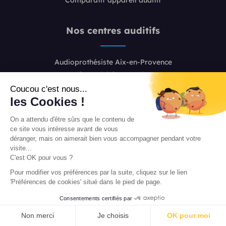
Nos centres auditifs
Audioprothésiste Aix-en-Provence
Audioprothésiste Bordeaux
Audioprothésiste Boulogne-Billancourt
Coucou c'est nous...
les Cookies !
Audioprothésiste Colombes
Audioprothésiste Lille
On a attendu d'être sûrs que le contenu de
Audioprothésiste Lyon 2
ce site vous intéresse avant de vous
Audioprothésiste Lyon 6
déranger, mais on aimerait bien vous accompagner pendant votre
visite...
Audioprothésiste Marseille
C'est OK pour vous ?
Audioprothésiste Nice
Pour modifier vos préférences par la suite, cliquez sur le lien
Audioprothésiste Paris 8
'Préférences de cookies' situé dans le pied de page.
Audioprothésiste Paris 16
Consentements certifiés par
Audioprothésiste Paris 20
PRENDRE RENDEZ-VOUS
Audioprothésiste Toulouse
Non merci
Je choisis
OK pour moi