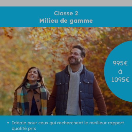
Classe 2
Milieu de gamme
995€
à
1095€
Idéale pour ceux qui recherchent le meilleur rapport
qualité prix