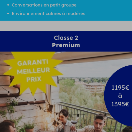
Conversations en petit groupe
Environnement calmes à modérés
Classe 2
Premium
1195€
à
1395€