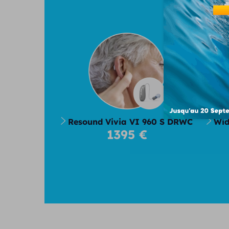
No
Resound Vivia VI 960 S DRWC
Wid
1395 €