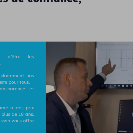
 d’être les
.
 clairement nos
uste pour tous.
ransparence et
me à des prix
 plus de 18 ans.
isson vous offre