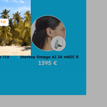
026
o 7IX
Starkey Omega AI 24 mRIC R
1395 €