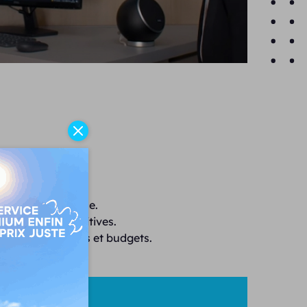
ion et performance.
ues d'aides auditives.
 tous les besoins et budgets.