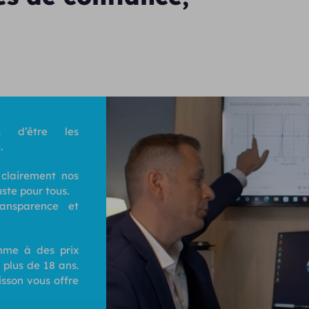
 d’être les
.
 clairement nos
uste pour tous.
ransparence et
me à des prix
 plus de 18 ans.
isson vous offre