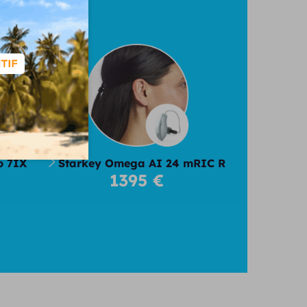
026
o 7IX
Starkey Omega AI 24 mRIC R
1395 €