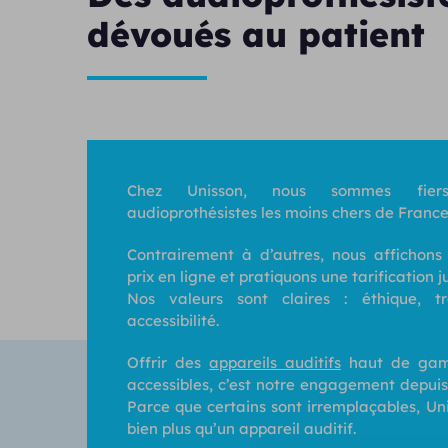
dévoués au patient
Chez Unisson, nous sommes fiers
audioprothésistes les moins chers de France
Contrairement à d’autres, nous affichons
prix en ligne et pratiquons une tarification j
Nos valeurs sont claires : éthique, t
accessibilité.
Offrir des
appareils auditifs
haut de gam
accessibles, c’est notre engagement depuis
Parce que certains sont irremplaçables, Un
bien plus qu’un appareil auditif.