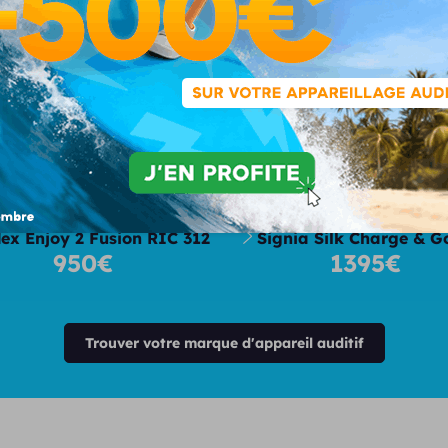
tre sélection d'appareils auditifs 2
ex Enjoy 2 Fusion RIC 312
Signia Silk Charge & G
950€
1395€
Trouver votre marque d'appareil auditif