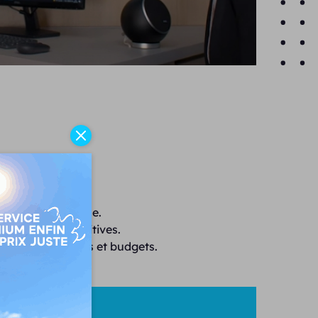
ion et performance.
ues d'aides auditives.
 tous les besoins et budgets.