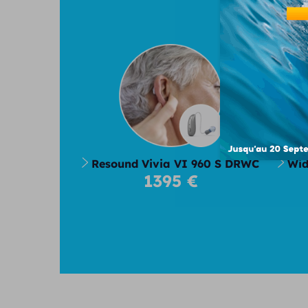
No
Resound Vivia VI 960 S DRWC
Wid
1395 €