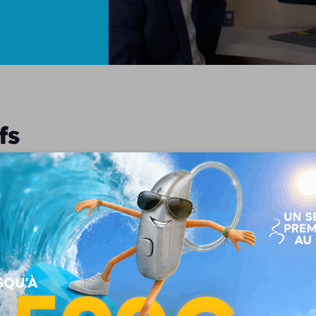
fs
s appareils auditifs de dernière génération alliant discrét
tion est unique, nous collaborons avec les meilleures marq
bles, connectés ou rechargeables, conçus pour répondre à