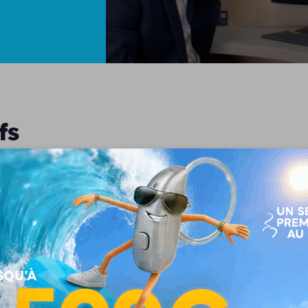
fs
s appareils auditifs de dernière génération alliant discrét
tion est unique, nous collaborons avec les meilleures marq
bles, connectés ou rechargeables, conçus pour répondre à