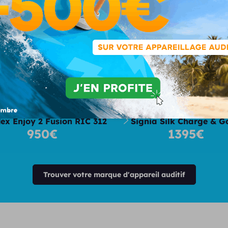
tre sélection d'appareils auditifs 2
ex Enjoy 2 Fusion RIC 312
Signia Silk Charge & G
950€
1395€
Trouver votre marque d'appareil auditif