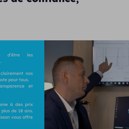
 d’être les
.
 clairement nos
uste pour tous.
ransparence et
me à des prix
 plus de 18 ans.
isson vous offre