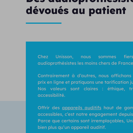
dévoués au patient
Chez Unisson, nous sommes fiers
audioprothésistes les moins chers de France
Contrairement à d’autres, nous affichons
prix en ligne et pratiquons une tarification j
Nos valeurs sont claires : éthique, t
accessibilité.
Offrir des
appareils auditifs
haut de gam
accessibles, c’est notre engagement depuis
Parce que certains sont irremplaçables, Un
bien plus qu’un appareil auditif.