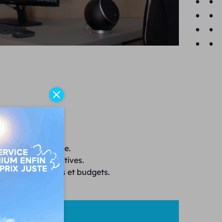
ion et performance.
ues d'aides auditives.
 tous les besoins et budgets.