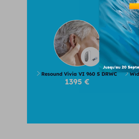
No
Resound Vivia VI 960 S DRWC
Wid
1395 €