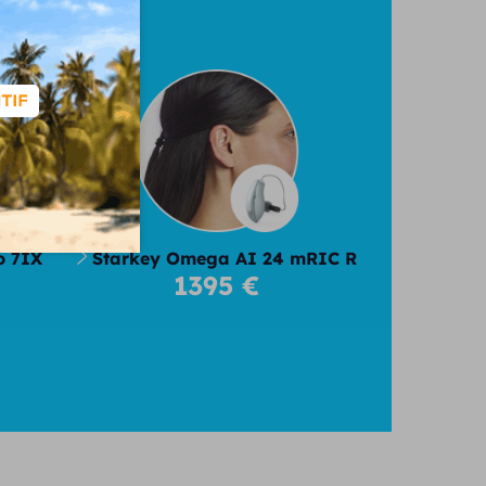
026
o 7IX
Starkey Omega AI 24 mRIC R
1395 €