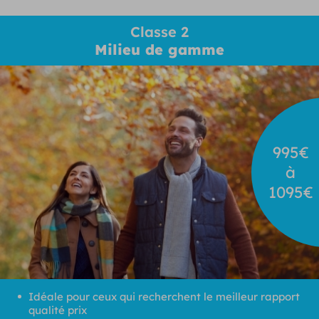
Classe 2
Milieu de gamme
995€
à
1095€
Idéale pour ceux qui recherchent le meilleur rapport
qualité prix