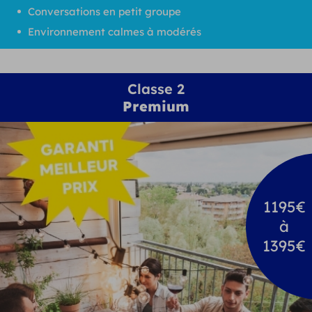
Conversations en petit groupe
Environnement calmes à modérés
Classe 2
Premium
1195€
à
1395€