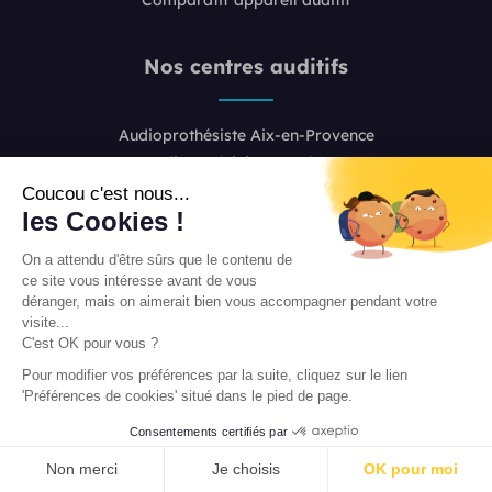
Nos centres auditifs
Audioprothésiste Aix-en-Provence
Audioprothésiste Bordeaux
Audioprothésiste Boulogne-Billancourt
Coucou c'est nous...
les Cookies !
Audioprothésiste Colombes
Audioprothésiste Lille
On a attendu d'être sûrs que le contenu de
Audioprothésiste Lyon 2
ce site vous intéresse avant de vous
Audioprothésiste Lyon 6
déranger, mais on aimerait bien vous accompagner pendant votre
visite...
Audioprothésiste Marseille
C'est OK pour vous ?
Audioprothésiste Nice
Pour modifier vos préférences par la suite, cliquez sur le lien
Audioprothésiste Paris 8
'Préférences de cookies' situé dans le pied de page.
Audioprothésiste Paris 16
Consentements certifiés par
Audioprothésiste Paris 20
PRENDRE RENDEZ-VOUS
Audioprothésiste Toulouse
Non merci
Je choisis
OK pour moi