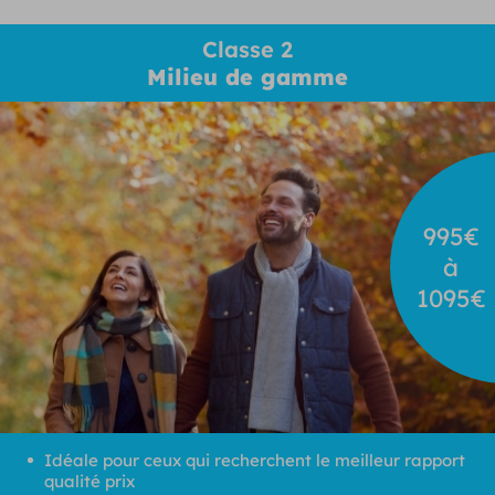
Classe 2
Milieu de gamme
995€
à
1095€
Idéale pour ceux qui recherchent le meilleur rapport
qualité prix