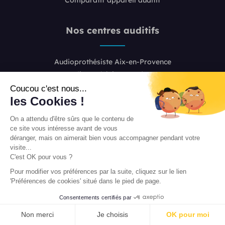
Nos centres auditifs
Audioprothésiste Aix-en-Provence
Audioprothésiste Bordeaux
Audioprothésiste Boulogne-Billancourt
Coucou c'est nous...
les Cookies !
Audioprothésiste Colombes
Audioprothésiste Lille
On a attendu d'être sûrs que le contenu de
Audioprothésiste Lyon 2
ce site vous intéresse avant de vous
Audioprothésiste Lyon 6
déranger, mais on aimerait bien vous accompagner pendant votre
visite...
Audioprothésiste Marseille
C'est OK pour vous ?
Audioprothésiste Nice
Pour modifier vos préférences par la suite, cliquez sur le lien
Audioprothésiste Paris 8
'Préférences de cookies' situé dans le pied de page.
Audioprothésiste Paris 16
Consentements certifiés par
Audioprothésiste Paris 20
PRENDRE RENDEZ-VOUS
Audioprothésiste Toulouse
Non merci
Je choisis
OK pour moi