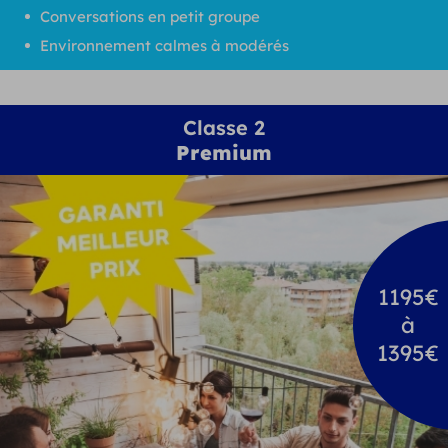
Conversations en petit groupe
Environnement calmes à modérés
Classe 2
Premium
1195€
à
1395€