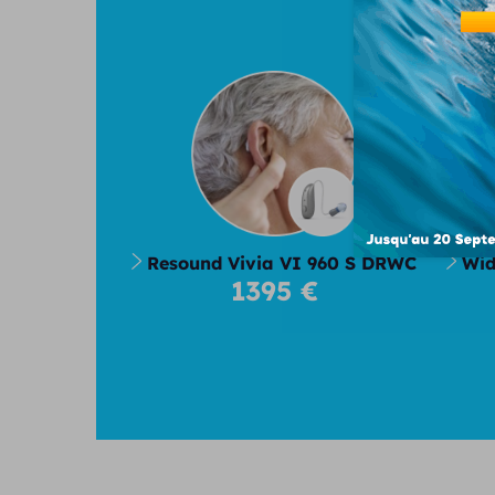
No
Resound Vivia VI 960 S DRWC
Wid
1395 €