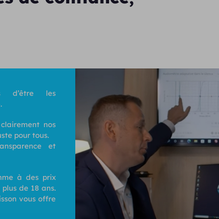
 d’être les
.
 clairement nos
uste pour tous.
ransparence et
me à des prix
 plus de 18 ans.
isson vous offre