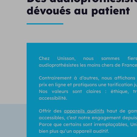
dévoués au patient
Chez Unisson, nous sommes fiers
audioprothésistes les moins chers de France
Contrairement à d’autres, nous affichons
prix en ligne et pratiquons une tarification j
Nos valeurs sont claires : éthique, t
accessibilité.
Offrir des
appareils auditifs
haut de gam
accessibles, c’est notre engagement depuis
Parce que certains sont irremplaçables, Un
bien plus qu’un appareil auditif.