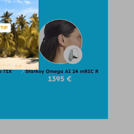
026
o 7IX
Starkey Omega AI 24 mRIC R
1395 €