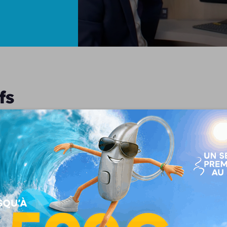
fs
s appareils auditifs de dernière génération alliant discrét
tion est unique, nous collaborons avec les meilleures marq
bles, connectés ou rechargeables, conçus pour répondre à