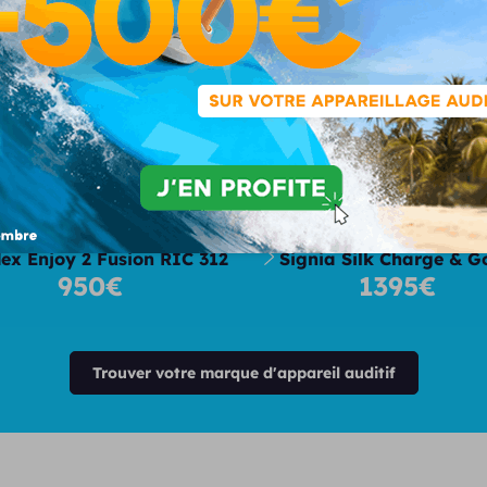
tre sélection d'appareils auditifs 2
ex Enjoy 2 Fusion RIC 312
Signia Silk Charge & G
950€
1395€
Trouver votre marque d'appareil auditif