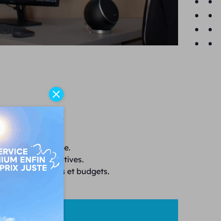
ion et performance.
ues d'aides auditives.
 tous les besoins et budgets.