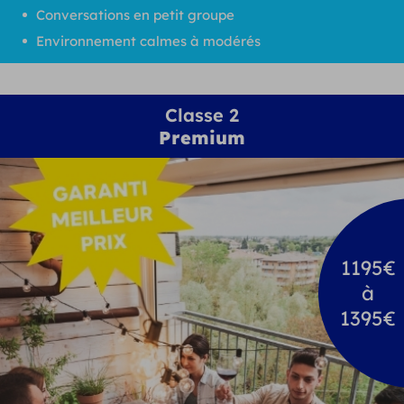
Conversations en petit groupe
Environnement calmes à modérés
Classe 2
Premium
1195€
à
1395€