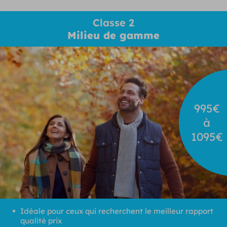
Classe 2
Milieu de gamme
995€
à
1095€
Idéale pour ceux qui recherchent le meilleur rapport
qualité prix