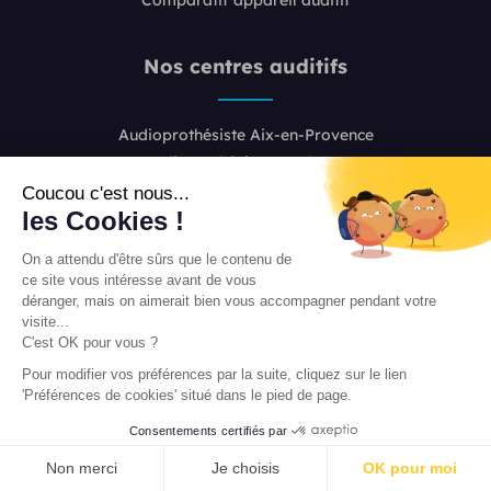
Nos centres auditifs
Audioprothésiste Aix-en-Provence
Audioprothésiste Bordeaux
Audioprothésiste Boulogne-Billancourt
Coucou c'est nous...
les Cookies !
Audioprothésiste Colombes
Audioprothésiste Lille
On a attendu d'être sûrs que le contenu de
Audioprothésiste Lyon 2
ce site vous intéresse avant de vous
Audioprothésiste Lyon 6
déranger, mais on aimerait bien vous accompagner pendant votre
visite...
Audioprothésiste Marseille
C'est OK pour vous ?
Audioprothésiste Nice
Pour modifier vos préférences par la suite, cliquez sur le lien
Audioprothésiste Paris 8
'Préférences de cookies' situé dans le pied de page.
Audioprothésiste Paris 16
Consentements certifiés par
Audioprothésiste Paris 20
PRENDRE RENDEZ-VOUS
Audioprothésiste Toulouse
Non merci
Je choisis
OK pour moi