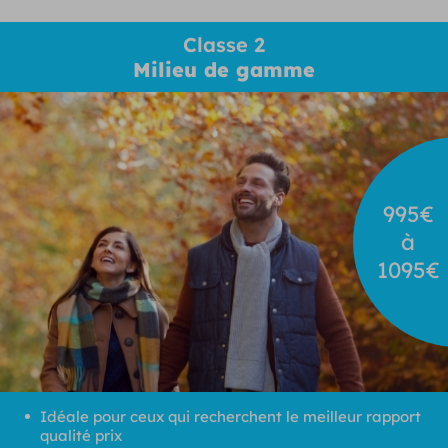
Classe 2
Milieu de gamme
995€
à
1095€
Idéale pour ceux qui recherchent le meilleur rapport
qualité prix