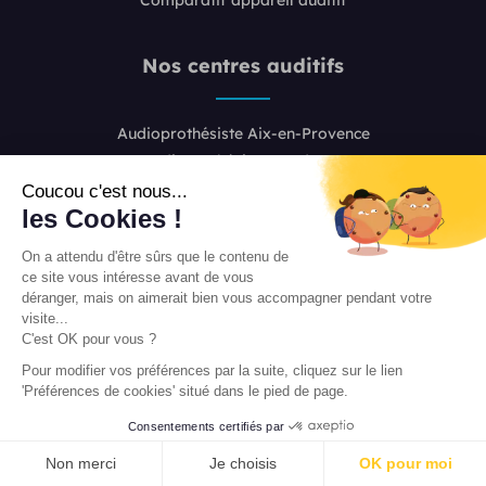
Nos centres auditifs
Audioprothésiste Aix-en-Provence
Audioprothésiste Bordeaux
Audioprothésiste Boulogne-Billancourt
Coucou c'est nous...
les Cookies !
Audioprothésiste Colombes
Audioprothésiste Lille
On a attendu d'être sûrs que le contenu de
Audioprothésiste Lyon 2
ce site vous intéresse avant de vous
Audioprothésiste Lyon 6
déranger, mais on aimerait bien vous accompagner pendant votre
visite...
Audioprothésiste Marseille
C'est OK pour vous ?
Audioprothésiste Nice
Pour modifier vos préférences par la suite, cliquez sur le lien
Audioprothésiste Paris 8
'Préférences de cookies' situé dans le pied de page.
Audioprothésiste Paris 16
Consentements certifiés par
Audioprothésiste Paris 20
PRENDRE RENDEZ-VOUS
Audioprothésiste Toulouse
Non merci
Je choisis
OK pour moi