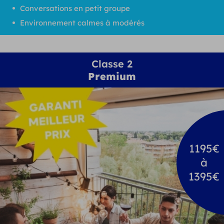
Conversations en petit groupe
Environnement calmes à modérés
Classe 2
Premium
1195€
à
1395€