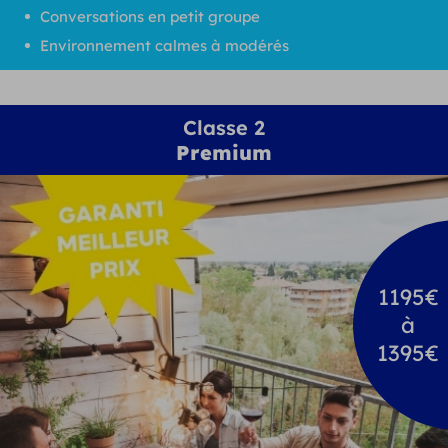
Conversations en petit groupe
Environnement calmes à modérés
Classe 2
Premium
1195€
à
1395€