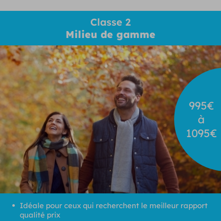
Classe 2
Milieu de gamme
995€
à
1095€
Idéale pour ceux qui recherchent le meilleur rapport
qualité prix