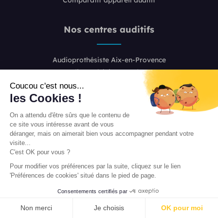
Nos centres auditifs
Audioprothésiste Aix-en-Provence
Audioprothésiste Bordeaux
Audioprothésiste Boulogne-Billancourt
Coucou c'est nous...
les Cookies !
Audioprothésiste Colombes
Audioprothésiste Lille
On a attendu d'être sûrs que le contenu de
Audioprothésiste Lyon 2
ce site vous intéresse avant de vous
Audioprothésiste Lyon 6
déranger, mais on aimerait bien vous accompagner pendant votre
visite...
Audioprothésiste Marseille
C'est OK pour vous ?
Audioprothésiste Nice
Pour modifier vos préférences par la suite, cliquez sur le lien
Audioprothésiste Paris 8
'Préférences de cookies' situé dans le pied de page.
Audioprothésiste Paris 16
Consentements certifiés par
Audioprothésiste Paris 20
PRENDRE RENDEZ-VOUS
Audioprothésiste Toulouse
Non merci
Je choisis
OK pour moi