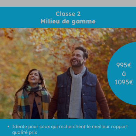
Classe 2
Milieu de gamme
995€
à
1095€
Idéale pour ceux qui recherchent le meilleur rapport
qualité prix