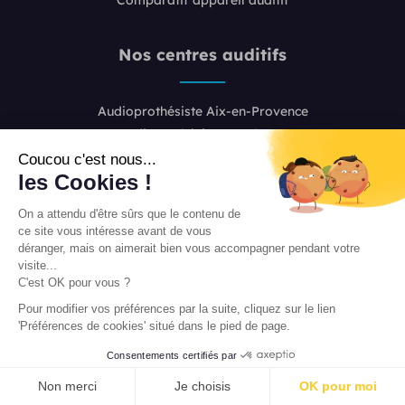
Nos centres auditifs
Audioprothésiste Aix-en-Provence
Audioprothésiste Bordeaux
Audioprothésiste Boulogne-Billancourt
Coucou c'est nous...
les Cookies !
Audioprothésiste Colombes
Audioprothésiste Lille
On a attendu d'être sûrs que le contenu de
Audioprothésiste Lyon 2
ce site vous intéresse avant de vous
Audioprothésiste Lyon 6
déranger, mais on aimerait bien vous accompagner pendant votre
visite...
Audioprothésiste Marseille
C'est OK pour vous ?
Audioprothésiste Nice
Pour modifier vos préférences par la suite, cliquez sur le lien
Audioprothésiste Paris 8
'Préférences de cookies' situé dans le pied de page.
Audioprothésiste Paris 16
Consentements certifiés par
Audioprothésiste Paris 20
PRENDRE RENDEZ-VOUS
Audioprothésiste Toulouse
Non merci
Je choisis
OK pour moi