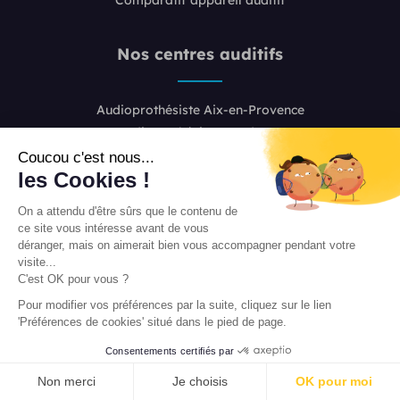
Nos centres auditifs
Audioprothésiste Aix-en-Provence
Audioprothésiste Bordeaux
Audioprothésiste Boulogne-Billancourt
Coucou c'est nous...
les Cookies !
Audioprothésiste Colombes
Audioprothésiste Lille
On a attendu d'être sûrs que le contenu de
Audioprothésiste Lyon 2
ce site vous intéresse avant de vous
Audioprothésiste Lyon 6
déranger, mais on aimerait bien vous accompagner pendant votre
visite...
Audioprothésiste Marseille
C'est OK pour vous ?
Audioprothésiste Nice
Pour modifier vos préférences par la suite, cliquez sur le lien
Audioprothésiste Paris 8
'Préférences de cookies' situé dans le pied de page.
Audioprothésiste Paris 16
Consentements certifiés par
Audioprothésiste Paris 20
PRENDRE RENDEZ-VOUS
Audioprothésiste Toulouse
Non merci
Je choisis
OK pour moi