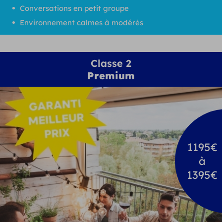
Conversations en petit groupe
Environnement calmes à modérés
Classe 2
Premium
1195€
à
1395€