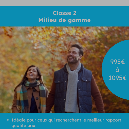
Classe 2
Milieu de gamme
995€
à
1095€
Idéale pour ceux qui recherchent le meilleur rapport
qualité prix