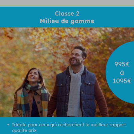
Classe 2
Milieu de gamme
995€
à
1095€
Idéale pour ceux qui recherchent le meilleur rapport
qualité prix