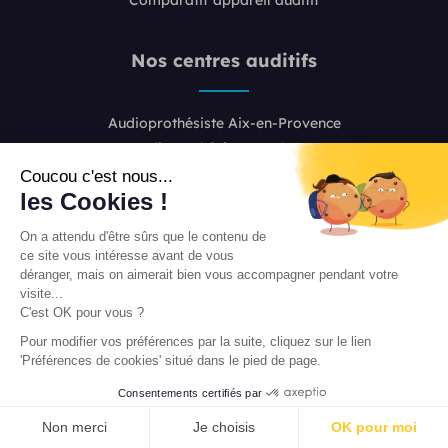
Nos centres auditifs
Audioprothésiste Aix-en-Provence
Audioprothésiste Bordeaux
Audioprothésiste Boulogne-Billancourt
Coucou c'est nous...
les Cookies !
Audioprothésiste Colombes
Audioprothésiste Lille
On a attendu d'être sûrs que le contenu de
Audioprothésiste Lyon 2
ce site vous intéresse avant de vous
Audioprothésiste Lyon 6
déranger, mais on aimerait bien vous accompagner pendant votre
visite...
Audioprothésiste Marseille
C'est OK pour vous ?
Audioprothésiste Nice
Pour modifier vos préférences par la suite, cliquez sur le lien
Audioprothésiste Paris 8
'Préférences de cookies' situé dans le pied de page.
Audioprothésiste Paris 16
Consentements certifiés par
Audioprothésiste Paris 20
PRENDRE RENDEZ-VOUS
Audioprothésiste Toulouse
Non merci
Je choisis
OK pour moi