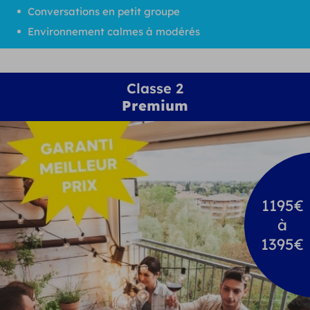
Conversations en petit groupe
Environnement calmes à modérés
Classe 2
Premium
1195€
à
1395€