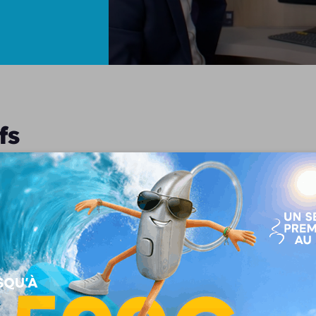
fs
s appareils auditifs de dernière génération alliant discrét
tion est unique, nous collaborons avec les meilleures marq
bles, connectés ou rechargeables, conçus pour répondre à