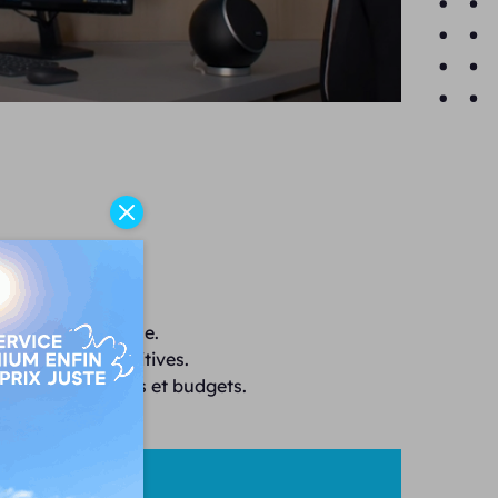
ion et performance.
ues d'aides auditives.
 tous les besoins et budgets.