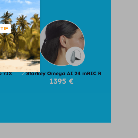
026
o 7IX
Starkey Omega AI 24 mRIC R
1395 €