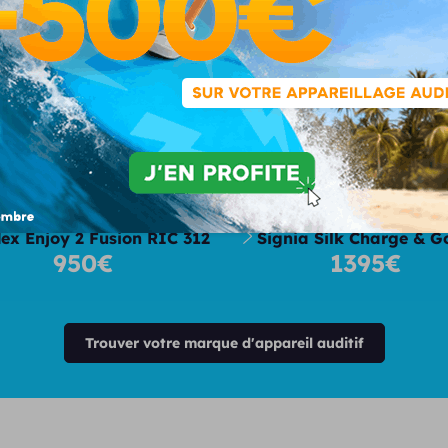
tre sélection d'appareils auditifs 2
ex Enjoy 2 Fusion RIC 312
Signia Silk Charge & G
950€
1395€
Trouver votre marque d'appareil auditif