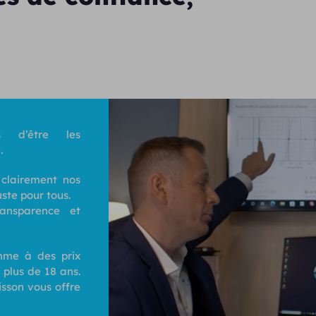
 d’être les
.
 clairement nos
uste pour tous.
ransparence et
me à des prix
 plus de 18 ans.
isson vous offre