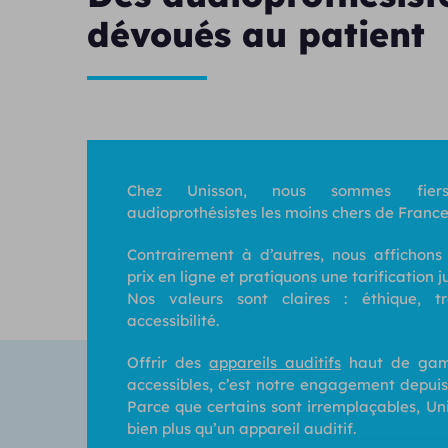
dévoués au patient
Chez Unisson, nous sommes fiers
audioprothésistes les moins chers de France
Contrairement à d’autres, nous affichons
prix en ligne et pratiquons une tarification j
Nos valeurs sont claires : éthique, t
accessibilité.
Offrir des
appareils auditifs
haut de gam
accessibles, c’est notre engagement depuis
Parce que certains sont irremplaçables, Un
bien plus qu’un appareil auditif.