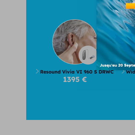
No
Resound Vivia VI 960 S DRWC
Wid
1395 €