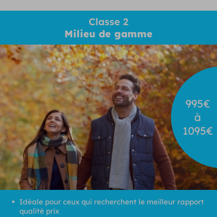
Classe 2
Milieu de gamme
995€
à
1095€
Idéale pour ceux qui recherchent le meilleur rapport
qualité prix