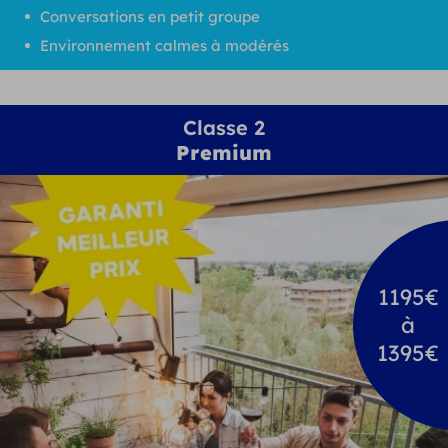
Conversations en petit groupe
Environnement calmes à modérés
Classe 2
Premium
1195€
à
1395€