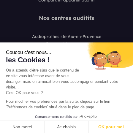
Nos centres auditifs
Audioprothésiste Aix-en-Provence
Audioprothésiste Bordeaux
Audioprothésiste Boulogne-Billancourt
Coucou c'est nous...
les Cookies !
Audioprothésiste Colombes
Audioprothésiste Lille
On a attendu d'être sûrs que le contenu de
Audioprothésiste Lyon 2
ce site vous intéresse avant de vous
Audioprothésiste Lyon 6
déranger, mais on aimerait bien vous accompagner pendant votre
visite...
Audioprothésiste Marseille
C'est OK pour vous ?
Audioprothésiste Nice
Pour modifier vos préférences par la suite, cliquez sur le lien
Audioprothésiste Paris 8
'Préférences de cookies' situé dans le pied de page.
Audioprothésiste Paris 16
Consentements certifiés par
Audioprothésiste Paris 20
PRENDRE RENDEZ-VOUS
Audioprothésiste Toulouse
Non merci
Je choisis
OK pour moi