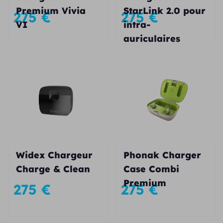
Premium Vivia
StarLink 2.0 pour
275
€
275
€
VI
intra-
auriculaires
Widex Chargeur
Phonak Charger
Charge & Clean
Case Combi
Premium
275
€
275
€