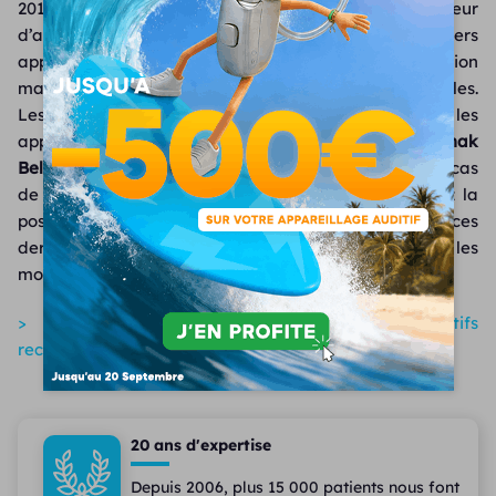
2016 marque un tournant en matière de chargeur
d’aides auditives avec l’apparition des premiers
appareils avec batterie à lithium ion. Cette innovation
majeure permet de se passer définitivement de piles.
Les chargeurs sont vendus directement avec les
appareils auditifs compatibles, à savoir les
Phonak
Belong Audéo B-R
et les
Siemens Cellion Primax.
En cas
de casse ou de perte de votre chargeur, vous avez la
possibilité de le racheter séparément. A noter que ces
derniers ne sont compatibles uniquement avec les
modèles cités précédemment.
> Découvrez le prix de nos appareils auditifs
rechargeables
20 ans d'expertise
Depuis 2006, plus 15 000 patients nous font