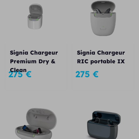
Signia Chargeur
Signia Chargeur
Premium Dry &
RIC portable IX
Clean
275
€
275
€