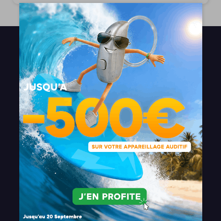
Nous choisir
Qui sommes nous ?
Nos différences
Nos engagements
Nos services
Test Auditif en Ligne
Nos offres
Témoignages
Recrutement
Franchise Unisson
Nos actus