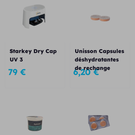
Starkey Dry Cap
Unisson Capsules
UV 3
déshydratantes
de rechange
79
€
6,20
€