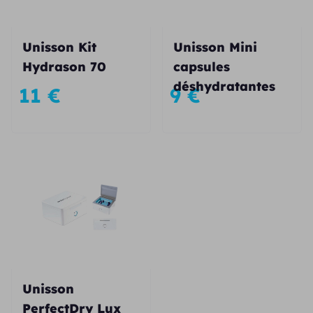
Unisson Kit
Unisson Mini
Hydrason 70
capsules
déshydratantes
11
€
9
€
Unisson
PerfectDry Lux