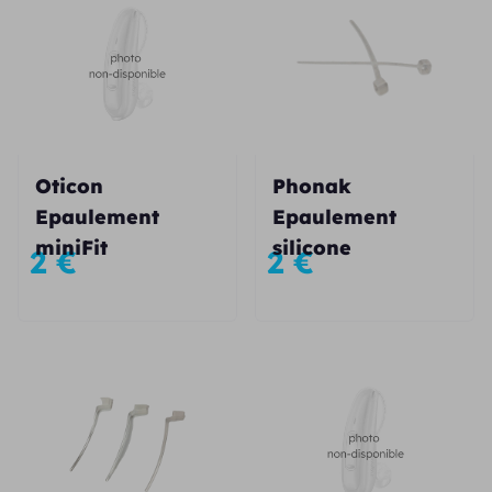
Oticon
Phonak
Epaulement
Epaulement
miniFit
silicone
2
€
2
€