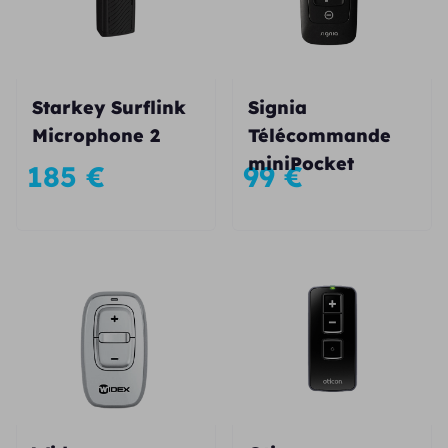
Starkey Surflink
Signia
Microphone 2
Télécommande
miniPocket
185
€
99
€