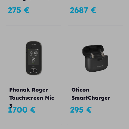
275
€
2687
€
Phonak Roger
Oticon
Touchscreen Mic
SmartCharger
3
1700
€
295
€