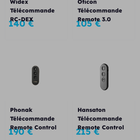
Widex
Oticon
Télécommande
Télécommande
RC-DEX
Remote 3.0
140
€
105
€
Phonak
Hansaton
Télécommande
Télécommande
Remote Control
Remote Control
190
€
215
€