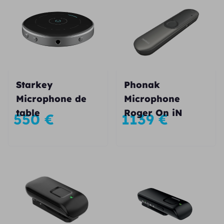
Starkey
Phonak
Microphone de
Microphone
table
Roger On iN
550
€
1139
€