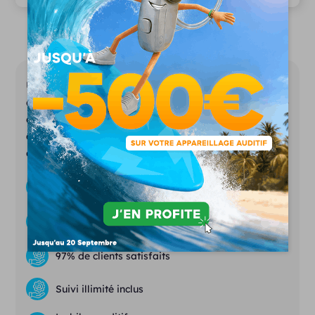
Unisson représente la nouvelle génération
d’audioprothésistes. Notre ambition est de
démocratiser l’appareillage auditif tout en
assurant les services d’un laboratoire
d’audioprothèse conventionnel.
Des prix justes et transparents
Essais gratuits
& sans engagement
97% de clients satisfaits
Suivi illimité inclus