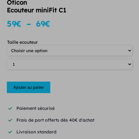
Oticon
Ecouteur miniFit C1
Plage
59
€
–
69
€
de
prix :
Taille ecouteur
59 €
Quantité
à
69 €
Ajouter au panier
Paiement sécurisé
Frais de port offerts dès 40€ d'achat
Livraison standard