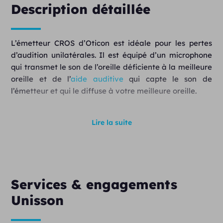
Description détaillée
L’émetteur CROS d’Oticon est idéale pour les pertes
d’audition unilatérales. Il est équipé d’un microphone
qui transmet le son de l’oreille déficiente à la meilleure
oreille et de l’
aide auditive
qui capte le son de
l’émetteur et qui le diffuse à votre meilleure oreille.
Le Oticon CROS possède la fonctionnalité de
Lire la suite
l’OpenSound Navigator (version optimisée) permettant
aux patients d’accéder à des environnements d’écoute
complexes et de mieux profiter de leur espace
d’écoute.
Services & engagements
L’émetteur Oticon CROS est compatible aves mes
miniRITE d’Oticon.
Unisson