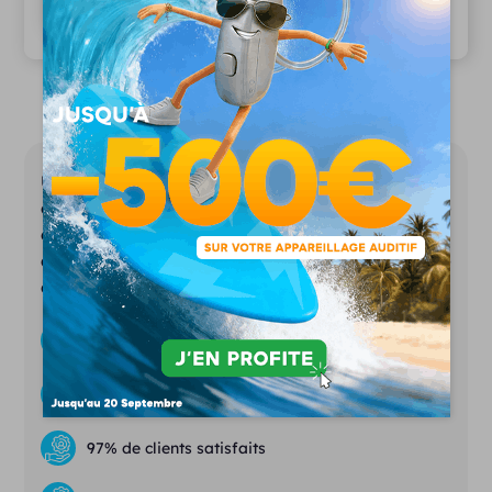
97% de patients satisfaits
Unisson représente la nouvelle génération
d’audioprothésistes. Notre ambition est de
démocratiser l’appareillage auditif tout en
assurant les services d’un laboratoire
d’audioprothèse conventionnel.
Des prix justes et transparents
Essais gratuits
& sans engagement
97% de clients satisfaits