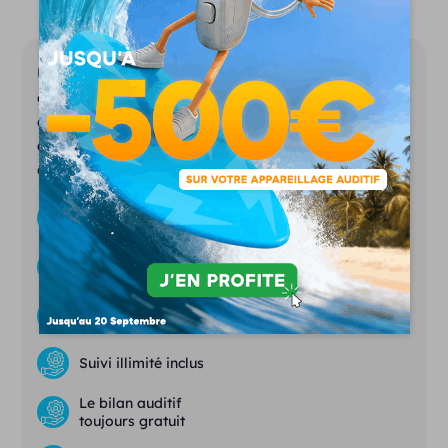
Unisson représente la nouvelle génération
d’audioprothésistes. Notre ambition est de
démocratiser l’appareillage auditif tout en
assurant les services d’un laboratoire
d’audioprothèse conventionnel.
Des prix justes et transparents
Essais gratuits
& sans engagement
97% de clients satisfaits
Suivi illimité inclus
Le bilan auditif
toujours gratuit