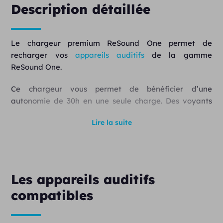
Description détaillée
Le chargeur premium ReSound One permet de
recharger vos
appareils auditifs
de la gamme
ReSound One.
Ce chargeur vous permet de bénéficier d’une
autonomie de 30h en une seule charge. Des voyants
LED vous indiquent l’état de la batterie et du chargeur
Lire la suite
lorsque vous placez vos aides auditives ReSound One
dans leur boîtier de chargement. Vous pouvez
également contrôler l’état de la batterie en allant
directement sur l’application mobile ReSound Smart
3D.
Les appareils auditifs
compatibles
Ce chargeur vous séduira tant par son design élégant
que discret.