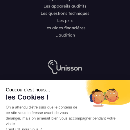
Les appareils auditifs
Les questions techniques
Les prix
Les aides financières
L'audition
Nous contacter
Coucou c'est nous...
L’équipe de rédaction Unisson
les Cookies !
Mentions légales
On a attendu d'être sûrs que le contenu de
Conditions Générales de Vente
ce site vous intéresse avant de vous
déranger, mais on aimerait bien vous accompagner pendant votre
visite...
C'est OK pour vous ?