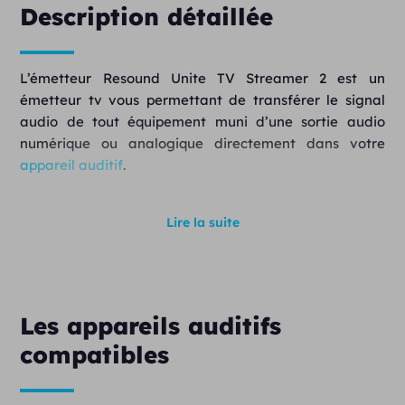
Description détaillée
L’émetteur Resound Unite TV Streamer 2 est un
émetteur tv vous permettant de transférer le signal
audio de tout équipement muni d’une sortie audio
numérique ou analogique directement dans votre
appareil auditif
.
Simple d’utilisation, cet émetteur vous permet de
Lire la suite
transformer votre aide auditive en véritable casque
audio, quelque soit l’équipement utilisé (télévision,
mp3, chaine hi-fi…). Configurable facilement en
appuyant sur un bouton, l’émetteur Resound Unite TV
Streamer 2 fonctionne correctement dans un rayon de
Les appareils auditifs
7 mètres. Pour un confort optimal, il est recommandé
compatibles
de laissé l’émetteur proche de la source audio dans ce
rayon.