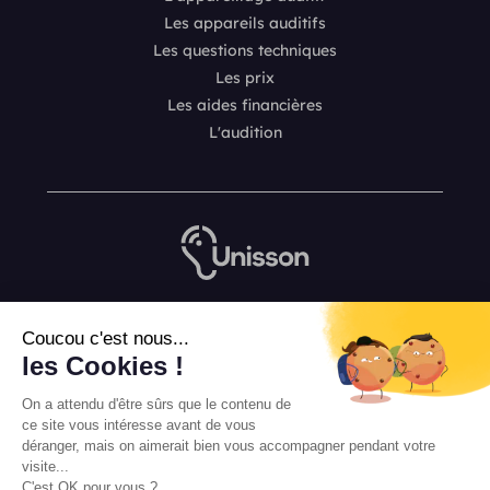
Les appareils auditifs
Les questions techniques
Les prix
Les aides financières
L'audition
Nous contacter
Coucou c'est nous...
L’équipe de rédaction Unisson
les Cookies !
Mentions légales
On a attendu d'être sûrs que le contenu de
Conditions Générales de Vente
ce site vous intéresse avant de vous
déranger, mais on aimerait bien vous accompagner pendant votre
visite...
C'est OK pour vous ?