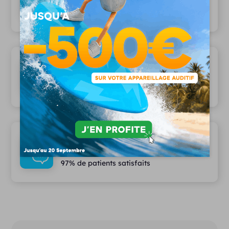
Plus de 1000 modèles disponibles
Les plus grandes marques partenaires
12 marques partenaires
Des services haut de gamme
97% de patients satisfaits