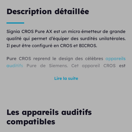
Description détaillée
Signia CROS Pure AX est un micro émetteur de grande
qualité qui permet d’équiper des surdités unilatérales.
Il peut être configuré en CROS et BICROS.
Pure CROS reprend le design des célèbres
appareils
auditifs
Pure de Siemens. Cet appareil CROS est
compatible avec les appareils auditifs Signia Pure
Lire la suite
Charge & Go AX.
La solution CROS e2e 3.0 propose aux patients
souffrant d’une perte auditive unilatérale d’entendre
les sons du coté de l’oreille atteint de surdité totale du
Les appareils auditifs
coté de l’oreille normo-entendante. Le son est
compatibles
réceptionné par les microphones directionnels puis
transmis à l’appareil auditif qui équipe l’oreille