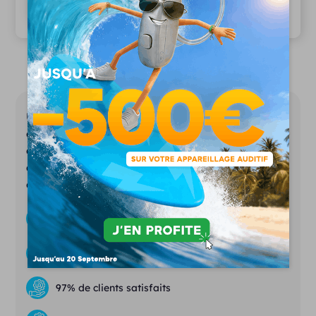
97% de patients satisfaits
Unisson représente la nouvelle génération
d’audioprothésistes. Notre ambition est de
démocratiser l’appareillage auditif tout en
assurant les services d’un laboratoire
d’audioprothèse conventionnel.
Des prix justes et transparents
Essais gratuits
& sans engagement
97% de clients satisfaits