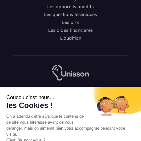
Les appareils auditifs
Les questions techniques
Les prix
Les aides financières
L'audition
Nous contacter
Coucou c'est nous...
L’équipe de rédaction Unisson
les Cookies !
Mentions légales
On a attendu d'être sûrs que le contenu de
Conditions Générales de Vente
ce site vous intéresse avant de vous
déranger, mais on aimerait bien vous accompagner pendant votre
visite...
C'est OK pour vous ?