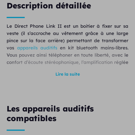
Description détaillée
Le Direct Phone Link II est un boitier à fixer sur sa
veste (il s’accroche au vêtement grâce à une large
pince sur la face arrière) permettant de transformer
vos
appareils auditifs
en kit bluetooth mains-libres.
Vous pouvez ainsi téléphoner en toute liberté, avec le
confort d’écoute stéréophonique, l’amplification réglée
sur votre audition, et votre voix captée, épurée du
Lire la suite
bruit de fond, via le micro situé sur le boitier Direct
Phone Link.
Le boitier fait aussi office de télécommande pour
changer de programme, régler le volume et activer le
Les appareils auditifs
microphone distant Direct Mini Mic.
compatibles