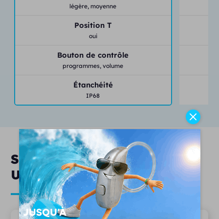
légère,
moyenne
Position T
oui
Bouton de contrôle
programmes,
volume
Étanchéité
IP68
Services & engagements
Unisson