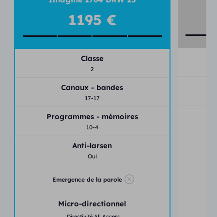
Connexion Bluetooth
1195 €
Application mobile Beltone HearMax
Classe
2
Canaux - bandes
17-17
P
Programmes - mémoires
10-4
Anti-larsen
Oui
Emergence de la parole
Micro-directionnel
Directivité All Access,