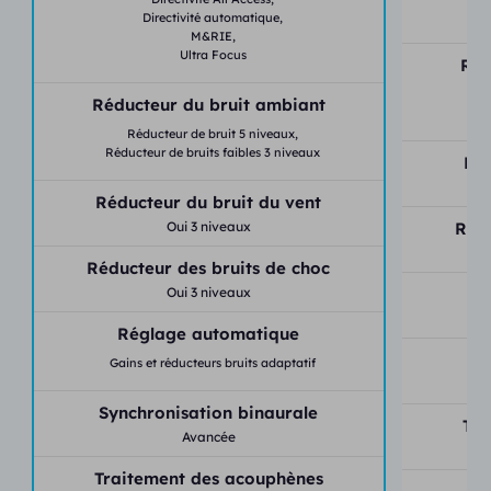
Directivité automatique,
M&RIE,
Ultra Focus
Réd
Réducteur du bruit ambiant
Réducteur de bruit 5 niveaux,
Réducteur de bruits faibles 3 niveaux
Réd
Réducteur du bruit du vent
Oui 3 niveaux
Rédu
Réducteur des bruits de choc
Oui 3 niveaux
Réglage automatique
Sy
Gains et réducteurs bruits adaptatif
Synchronisation binaurale
Tra
Avancée
Traitement des acouphènes