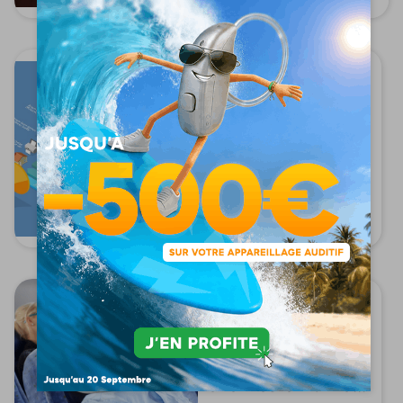
13/09/2024
Échelle des
décibels :
comment
mesurer le bru...
Lire l'article
05/09/2024
Comment ne pas
avoir mal aux
oreilles en avio...