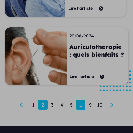
Lire l'article
20/08/2024
Auriculothérapie
: quels bienfaits ?
Lire l'article
1
2
3
4
5
…
9
10