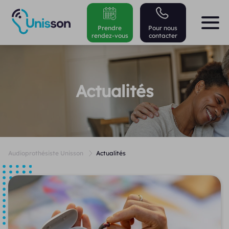
Prendre
Pour nous
rendez-vous
contacter
Actualités
Audioprothésiste Unisson
Actualités