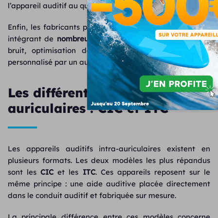
l’appareil auditif au quotidien.
Enfin, les fabricants proposent aujourd’hui des modèles
intégrant de
nombreuses fonctionnalités
: réduction du
bruit, optimisation de la parole ou encore réglage
personnalisé par un audioprothésiste.
Les différents types d’intra-
auriculaires : CIC et ITC
Les appareils auditifs intra-auriculaires existent en
plusieurs formats. Les deux modèles les plus répandus
sont les
CIC
et les
ITC
. Ces appareils reposent sur le
même principe : une aide auditive placée directement
dans le conduit auditif et fabriquée sur mesure.
La principale différence entre ces modèles concerne