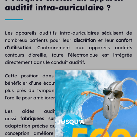
auditif intra-auriculaire ?
Les appareils auditifs intra-auriculaires séduisent de
nombreux patients pour leur
discrétion
et leur
confort
d’utilisation
. Contrairement aux appareils auditifs
contours d’oreille, toute l’électronique est intégrée
directement dans le conduit auditif.
Cette position dans l’oreille permet également de
bénéficier d’une écoute plus naturelle. Le son est capté
plus près du tympan et utilise la forme naturelle de
l’oreille pour améliorer la perception des voix.
Les aides auditives intra-auriculaires sont
aussi
fabriquées sur mesure
, ce qui garantit une
adaptation précise au conduit auditif du patient. Cette
conception améliore le confort et la stabilité de