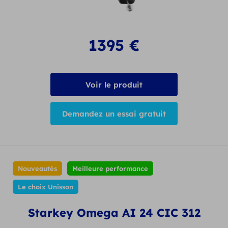
modèles intermédiaire et IC pour les plus volumineux.
Certains modèles incluent des produits haut de gamme
comme ceux de Starkey ou encore de Signia, qui offrent
une autonomie remarquable.
1395
€
Voir le produit
Demandez un essai gratuit
Nouveautés
Meilleure performance
Le choix Unisson
Starkey Omega AI 24 CIC 312