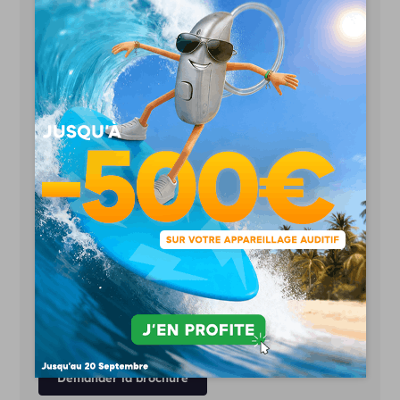
Des prix justes et transparents
Essais gratuits
& sans engagement
97% de clients satisfaits
Suivi illimité inclus
Le bilan auditif
toujours gratuit
Garanties panne et perte
Prendre rendez-vous
Demander la brochure