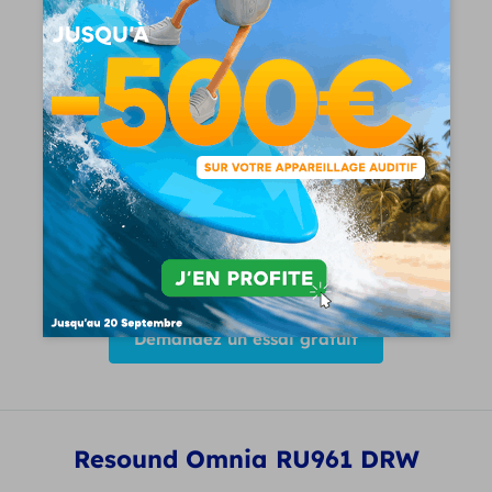
1195
€
Voir le produit
Demandez un essai gratuit
Resound Omnia RU961 DRW