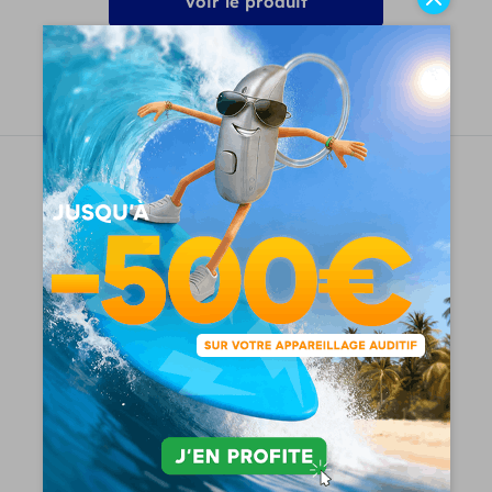
Voir le produit
Demandez un essai gratuit
Philips HearLink 3020 BTE SP 13
950
€
Voir le produit