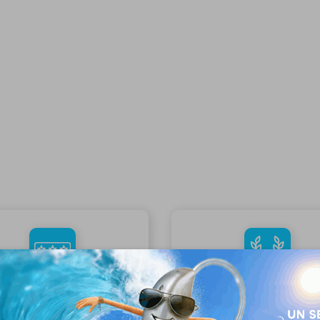
 équipe pluridisciplinaire
Le plus large choix d'appa
auditifs