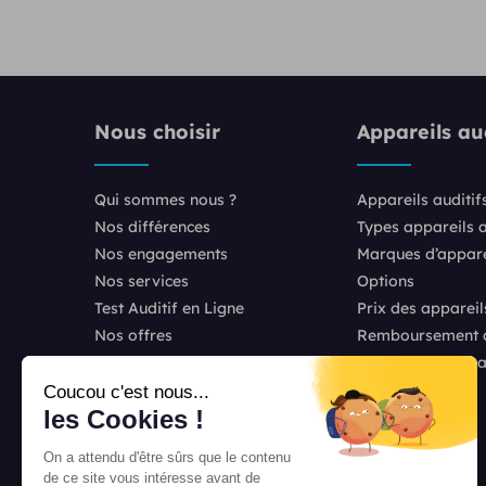
Nous choisir
Appareils aud
Qui sommes nous ?
Appareils auditif
Nos différences
Types appareils a
Nos engagements
Marques d’apparei
Nos services
Options
Test Auditif en Ligne
Prix des appareil
Nos offres
Remboursement ap
Témoignages
Comparatif appar
Recrutement
Coucou c'est nous...
les Cookies !
Franchise Unisson
Nos actus
On a attendu d'être sûrs que le contenu
de ce site vous intéresse avant de