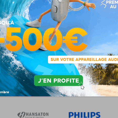
udioprothésistes diplômés,
12 marques partenaire
ant(e)s et techniciens à votre
écoute
Nos marques partenaires