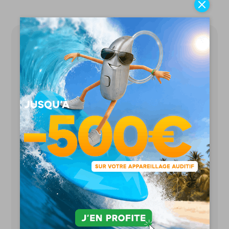
Unisson vous propose les appareils auditifs les
plus performants au prix le moins cher de France
!
Des prix justes et transparents
Essais gratuits
& sans engagement
97% de clients satisfaits
Suivi illimité inclus
Le bilan auditif
toujours gratuit
Garanties panne et perte