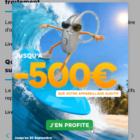
traitement
Les acouphènes pulsatiles sont une forme particulière
d'acou...
Lire la suite
Qu’appelle-t-on les acouphènes
subjectifs ?
Le saviez-vous ? Les acouphènes subjectifs
représentent 95 %...
Lire la suite
1
…
8
9
10
11
12
13
14
…
20