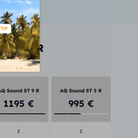
vis)
und St R
AQ Sound ST 9 R
AQ Sound ST 5 R
1195 €
995 €
2
2