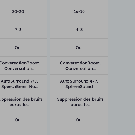
20-20
16-16
7-3
4-3
Oui
Oui
ConversationBoost,
ConversationBoost,
Conversation...
Conversation...
AutoSurround 7/7,
AutoSurround 4/7,
SpeechBeem Na...
SphereSound
uppression des bruits
Suppression des bruits
parasite...
parasite...
Oui
Oui