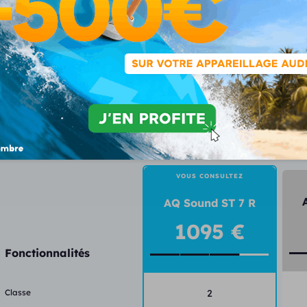
Prix avant remboursements sécu & mutuelle
(demandez un de
Fonctionnalités du Aq So
VOUS CONSULTEZ
AQ Sound ST 7 R
1095 €
Fonctionnalités
Classe
2