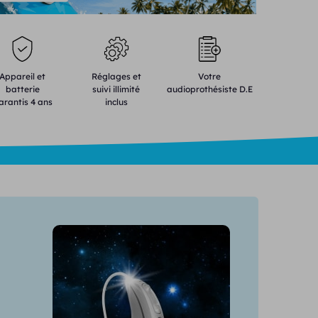
Appareil et
Réglages et
Votre
batterie
suivi illimité
audioprothésiste D.E
arantis 4 ans
inclus