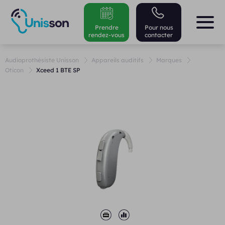
Prendre
Pour nous
rendez-vous
contacter
Audioprothésiste Unisson
Appareils auditifs
Marques
Oticon
Xceed 1 BTE SP