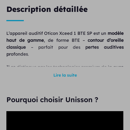
Description détaillée
L’appareil auditif Oticon Xceed 1 BTE SP est un
modèle
haut de gamme
, de forme BTE –
contour d’oreille
classique
– parfait pour des
pertes auditives
profondes
.
Il se distingue par les technologies premium de la puce
Velox S d’Oticon :
Lire la suite
OpenSound Navigator™
aide les patients à
sélectionner et comprendre la parole même dans
Pourquoi choisir Unisson ?
des environnements sonores difficiles en
équilibrant les sources sonores et en réduisant le
bruit de fond,
Speech Guard
favorise le traitement et