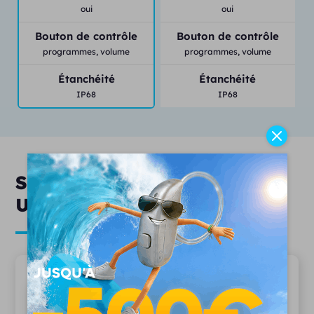
oui
oui
Bouton de contrôle
Bouton de contrôle
programmes,
volume
programmes,
volume
Étanchéité
Étanchéité
IP68
IP68
Services & engagements
Unisson
20 ans d'expertise
Depuis 2006, plus 15 000 patients nous