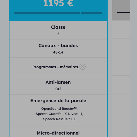
1195 €
suivi illimités.
Demandez votre essai gratuit
Classe
2
Canaux - bandes
48-14
Programmes - mémoires
Anti-larsen
Oui
E
Emergence de la parole
OpenSound Booster™,
Speech Guard™ LX Niveau 1,
Speech Rescue™ LX
Di
Micro-directionnel