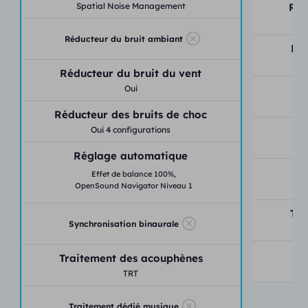
Spatial Noise Management
Réd
Réducteur du bruit ambiant
Réd
Réducteur du bruit du vent
Oui
Réd
Réducteur des bruits de choc
Oui 4 configurations
Réglage automatique
Effet de balance 100%,
S
OpenSound Navigator Niveau 1
Tra
Synchronisation binaurale
Traitement des acouphènes
T
TRT
Traitement dédié musique