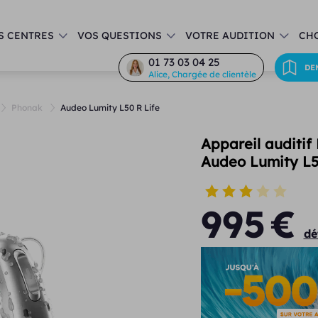
S CENTRES
VOS QUESTIONS
VOTRE AUDITION
CHO
01 73 03 04 25
DE
Alice, Chargée de clientèle
Phonak
Audeo Lumity L50 R Life
Appareil auditif
Audeo Lumity L5
995
€
dé