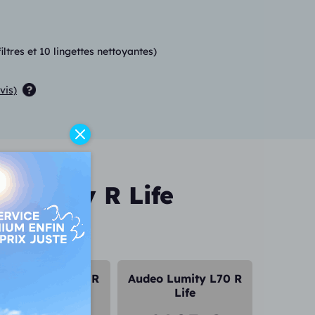
tres et 10 lingettes nettoyantes)
vis)
 Lumity R Life
deo Lumity L90 R
Audeo Lumity L70 R
Life
Life