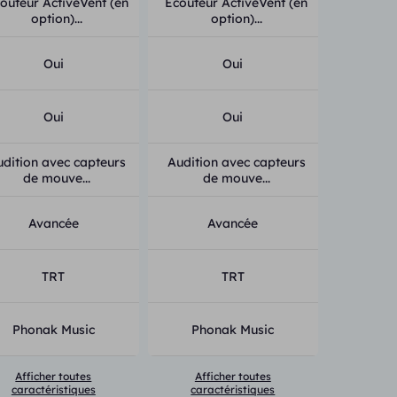
outeur ActiveVent (en
Écouteur ActiveVent (en
option)...
option)...
Oui
Oui
Oui
Oui
udition avec capteurs
Audition avec capteurs
de mouve...
de mouve...
Avancée
Avancée
TRT
TRT
Phonak Music
Phonak Music
Afficher toutes
Afficher toutes
caractéristiques
caractéristiques