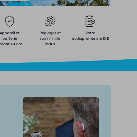
Appareil et
Réglages et
Votre
batterie
suivi illimité
audioprothésiste D.E
arantis 4 ans
inclus