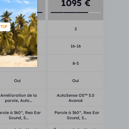
1195 €
1095 €
2
2
20-20
16-16
8-5
8-5
Oui
Oui
Amélioration de la
AutoSense OS™ 5.0
parole, Auto...
Avancé
arole à 360°, Rea Ear
Parole à 360°, Rea Ear
Sound, S...
Sound, S...