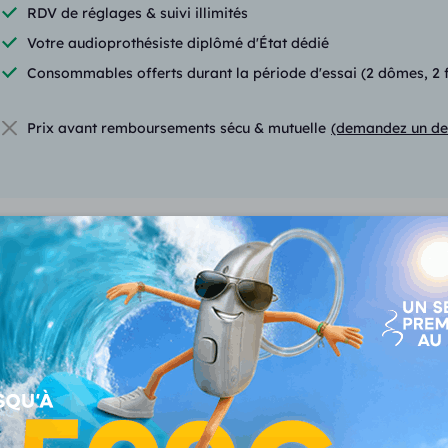
RDV de réglages & suivi illimités
Votre audioprothésiste diplômé d'État dédié
Consommables offerts durant la période d'essai (2 dômes, 2 fil
Prix avant remboursements sécu & mutuelle
(demandez un de
Fonctionnalités du Audeo
VOUS CONSULTEZ
Au
Audeo Lumity L50 R
Life