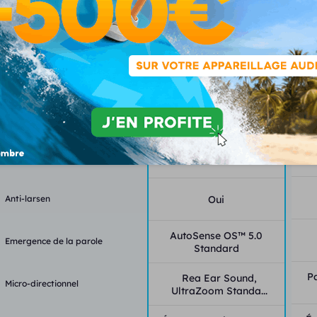
995 €
Fonctionnalités
Classe
2
Canaux - bandes
12-12
Programmes - mémoires
8-5
Anti-larsen
Oui
AutoSense OS™ 5.0
Emergence de la parole
Standard
P
Rea Ear Sound,
Micro-directionnel
UltraZoom Standa...