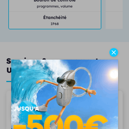
programmes,
volume
Étanchéité
IP68
Services & engagements
Unisson
20 ans d'expertise
Depuis 2006, plus 15 000 patients nous
font confiance