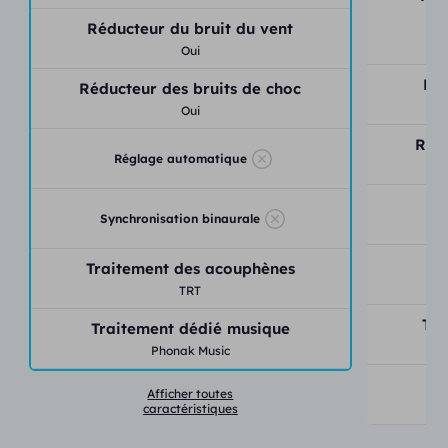
faisceau directionnel.
Réducteur du bruit du vent
L’appareil auditif Phonak Naida Paradise P30 UP est
Oui
au prix de 950€ (remboursé entièrement par la sécurité
Réd
Réducteur des bruits de choc
sociale), il inclut la consultation, l’essai gratuit 30 jours,
Oui
la garantie 4 ans, les réglages et le suivi illimité.
Rédu
Réglage automatique
Demandez votre essai gratuit
Synchronisation binaurale
Traitement des acouphènes
TRT
Tra
Traitement dédié musique
Phonak Music
Tr
Afficher toutes
caractéristiques