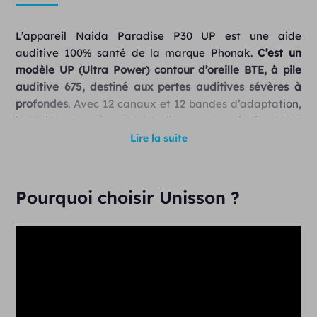
L’appareil Naida Paradise P30 UP est une aide
auditive 100% santé de la marque
Phonak
.
C’est un
modèle UP (Ultra Power) contour d’oreille BTE, à pile
auditive 675, destiné aux pertes auditives sévères à
profondes
. Avec 12 canaux et 12 bandes d’adaptation,
le Naida Paradise P30 UP dispose d’un indice IP68,
d’une bobine à induction, de double écouteurs ainsi
Lire la suite
que de boutons multifonctions.
La gamme d’aides auditives Naida
Pourquoi choisir Unisson ?
Paradise
Sortis en 2023, les appareils auditifs Naida Paradise
caractérisent une nouvelle étape sonore. Avec une
connectivité directe à de multiples dispositifs
Bluetooth, des solutions digitales personnalisées, un
nouveau matériel (hardware) et un logiciel amélioré,