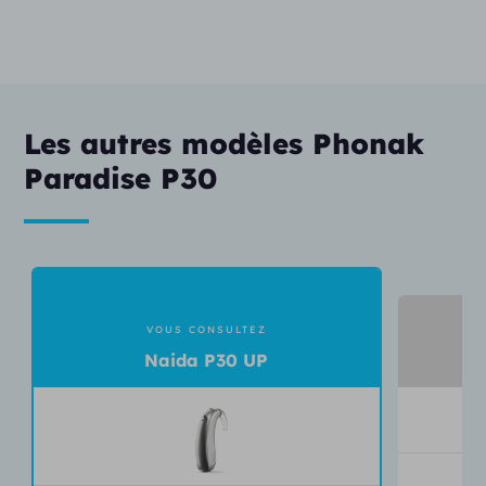
Les autres modèles Phonak
Paradise P30
VOUS CONSULTEZ
V
Naida P30 UP