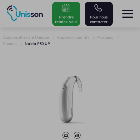
Prendre
Pour nous
rendez-vous
contacter
Audioprothésiste Unisson
Appareils auditifs
Marques
Phonak
Naida P30 UP