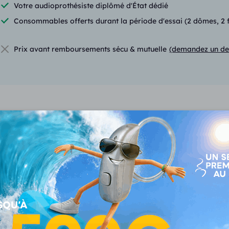
Votre audioprothésiste diplômé d'État dédié
Consommables offerts durant la période d'essai (2 dômes, 2 fil
Prix avant remboursements sécu & mutuelle
(demandez un de
Fonctionnalités du Virto 
VOUS CONSULTEZ
V
Virto Infinio I90 R
1345 €