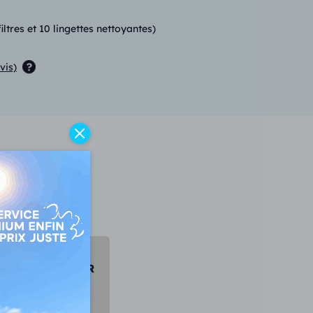
tres et 10 lingettes nettoyantes)
vis)
I
irto Infinio I70 R
1095 €