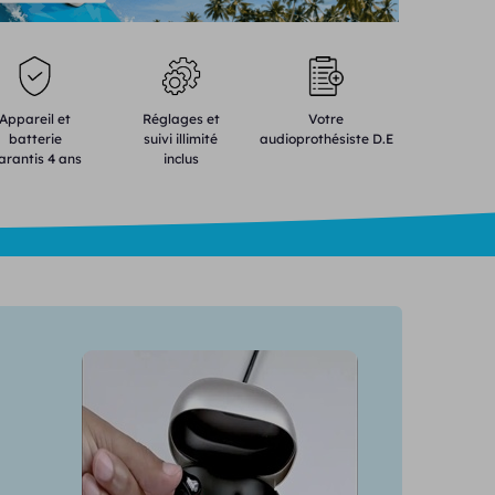
Appareil et
Réglages et
Votre
batterie
suivi illimité
audioprothésiste D.E
arantis 4 ans
inclus