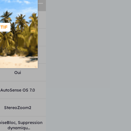
2
20-20
4
Oui
AutoSense OS 7.0
StereoZoom2
iseBloc, Suppression
dynamiqu...