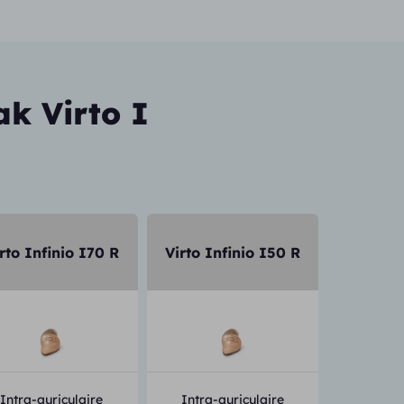
k Virto I
rto Infinio I70 R
Virto Infinio I50 R
Intra-auriculaire
Intra-auriculaire