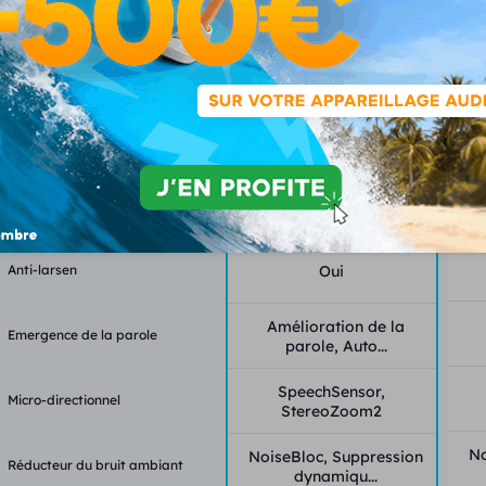
Fonctionnalités
Classe
2
Canaux - bandes
20-20
Programmes - mémoires
4
Anti-larsen
Oui
Amélioration de la
Emergence de la parole
parole, Auto...
SpeechSensor,
Micro-directionnel
StereoZoom2
No
NoiseBloc, Suppression
Réducteur du bruit ambiant
dynamiqu...