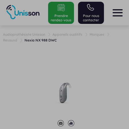
Prendre
Pour nous
rendez-vous
contacter
Audioprothésiste Unisson
Appareils auditifs
Marques
Resound
Nexia NX 988 DWC