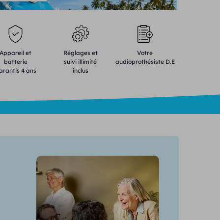
Appareil et
Réglages et
Votre
batterie
suivi illimité
audioprothésiste D.E
arantis 4 ans
inclus