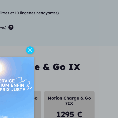
tres et 10 lingettes nettoyantes)
vis)
on Charge & Go IX
tion Charge & Go
Motion Charge & Go
5IX
7IX
1095 €
1295 €