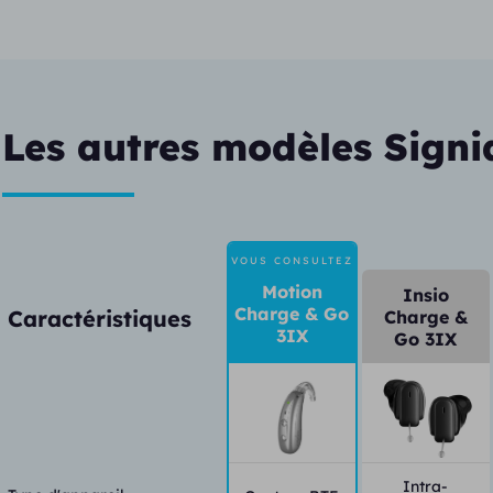
Les autres modèles Signi
VOUS CONSULTEZ
Motion
Insio
Charge & Go
Caractéristiques
Charge &
3IX
Go 3IX
Intra-