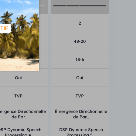
2
2
32-16
48-20
13-6
13-6
Oui
Oui
TVP
TVP
rgence Directionnelle
Émergence Directionnelle
de Par...
de Par...
DSP Dynamic Speech
DSP Dynamic Speech
Processing 4...
Processing 5...