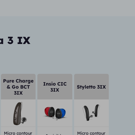
a 3 IX
Pure Charge
Insio CIC
& Go BCT
Styletto 3IX
3IX
3IX
Micro contour
Micro contour