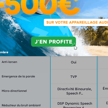
Fonctionnalités
Classe
2
Canaux - bandes
24-12
Programmes - mémoires
13-6
Anti-larsen
Oui
Emergence de la parole
TVP
Éme
Directivité Binaurale,
Micro-directionnel
Speech F...
DSP Dynamic Speech
Réducteur du bruit ambiant
Processing 4...