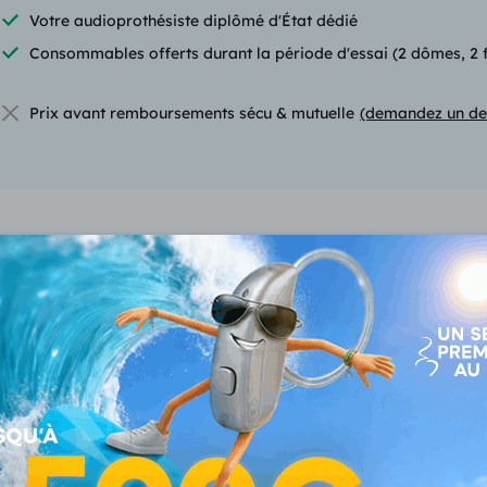
Votre audioprothésiste diplômé d'État dédié
Consommables offerts durant la période d'essai (2 dômes, 2 fil
Prix avant remboursements sécu & mutuelle
(demandez un de
Fonctionnalités du Moti
VOUS CONSULTEZ
Mo
Motion Charge & Go
3IX
995 €