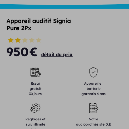
Appareil auditif Signia
Pure 2Px
950
€
détail du prix
Essai
Appareil et
gratuit
batterie
30 jours
garantis 4 ans
Réglages et
Votre
suivi illimité
audioprothésiste D.E