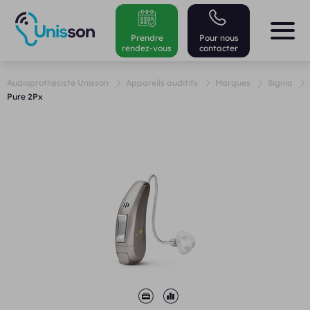
Prendre
Pour nous
rendez-vous
contacter
Audioprothésiste Unisson
Appareils auditifs
Marques
Signia
Pure 2Px