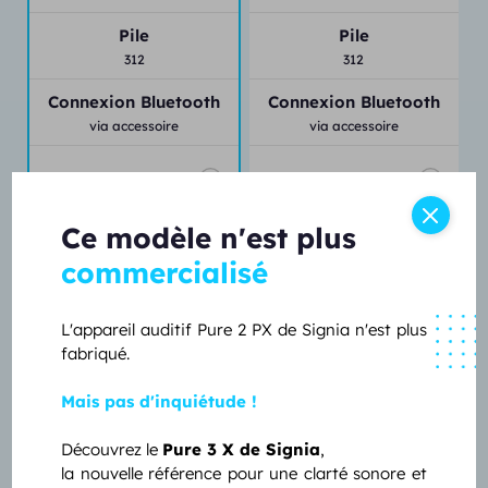
Pile
Pile
312
312
Connexion Bluetooth
Connexion Bluetooth
via accessoire
via accessoire
Réglage à distance
Réglage à distance
Ce modèle n'est plus
Perte
Perte
légère,
moyenne
moyenne,
profonde
commercialisé
Position T
Position T
oui
oui
L'appareil auditif Pure 2 PX de Signia n'est plus
fabriqué.
Bouton de contrôle
Bouton de contrôle
programmes,
volume
volume
Mais pas d'inquiétude !
Étanchéité
Étanchéité
Découvrez le
Pure 3 X de Signia
,
IP67
IP67
la nouvelle référence pour une clarté sonore et