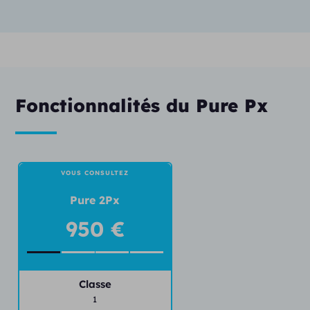
– eWindscreen (réducteur du bruit de vent)
– Mode directionnel
– Compression fréquentielle
Fonctionnalités du Pure Px
– Double anti-larsen
– Acclimatation automatique
VOUS CONSULTEZ
– Datalogging
Pure 2Px
950 €
Classe
1