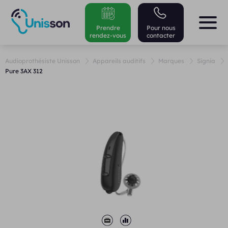
Prendre
Pour nous
rendez-vous
contacter
Audioprothésiste Unisson
Appareils auditifs
Marques
Signia
Pure 3AX 312