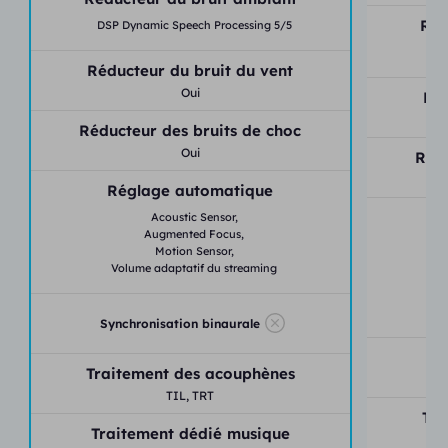
Réd
DSP Dynamic Speech Processing 5/5
DS
Réducteur du bruit du vent
Oui
Réd
Réducteur des bruits de choc
Oui
Rédu
Réglage automatique
Acoustic Sensor,
Augmented Focus,
Motion Sensor,
Volume adaptatif du streaming
Synchronisation binaurale
S
Traitement des acouphènes
TIL,
TRT
Tra
Traitement dédié musique