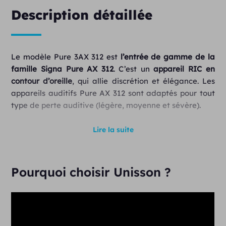
Description détaillée
Le modèle Pure 3AX 312 est
l’entrée de gamme de la
famille Signa Pure AX 312
. C’est un
appareil RIC en
contour d’oreille
, qui allie discrétion et élégance. Les
appareils auditifs Pure AX 312 sont adaptés pour tout
type de perte auditive (légère, moyenne et sévère).
Caractéristiques de l’aide auditive Pure
Lire la suite
3AX 312
24 canaux de traitement
Pourquoi choisir Unisson ?
12 bandes d’adaptation
Plateforme AX (Augmented Xperience)
Certification IP68