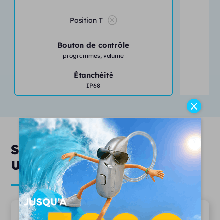
Position T
Bouton de contrôle
programmes,
volume
Étanchéité
IP68
Services & engagements
Unisson
20 ans d'expertise