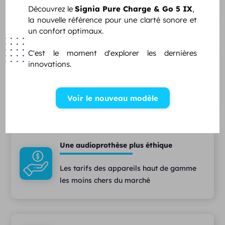
Découvrez le
Signia Pure Charge & Go 5 IX
,
font confiance
la nouvelle référence pour une clarté sonore et
un confort optimaux.
C'est le moment d'explorer les dernières
Une équipe pluridisciplinaire
innovations.
Des audioprothésistes diplômés,
assistant(e)s et techniciens à votre écoute
Voir le nouveau modèle
Une audioprothèse plus éthique
Les tarifs des appareils haut de gamme
les moins chers du marché