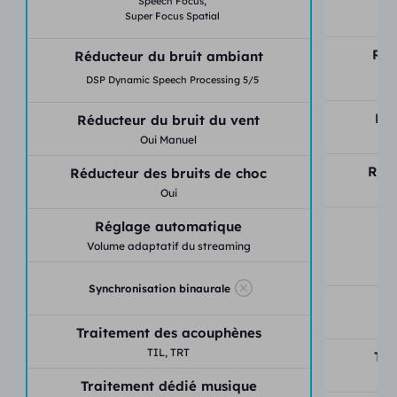
Speech Focus,
Super Focus Spatial
Réd
Réducteur du bruit ambiant
DS
DSP Dynamic Speech Processing 5/5
Réd
Réducteur du bruit du vent
Oui Manuel
Rédu
Réducteur des bruits de choc
Oui
Réglage automatique
Volume adaptatif du streaming
Synchronisation binaurale
S
Traitement des acouphènes
TIL,
TRT
Tra
Traitement dédié musique