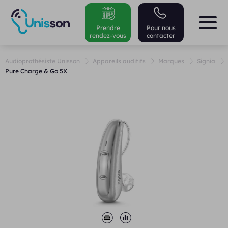
Prendre
Pour nous
rendez-vous
contacter
Audioprothésiste Unisson
Appareils auditifs
Marques
Signia
Pure Charge & Go 5X