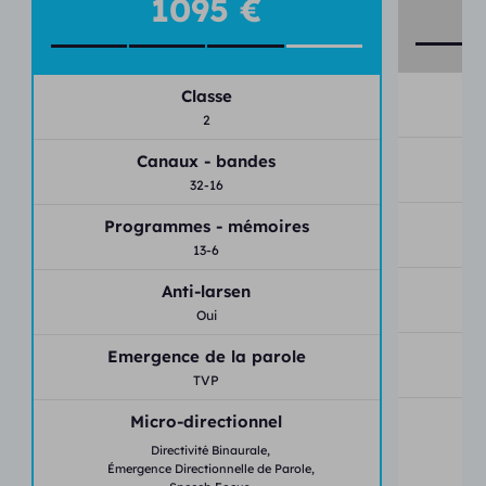
1095 €
Connectivité Bluetooth
Streaming audio direct (iPhone)
Réglages à distance (Telecare)
Classe
2
Application mobile Signia App
Canaux - bandes
32-16
P
Programmes - mémoires
13-6
Anti-larsen
Oui
E
Emergence de la parole
TVP
Micro-directionnel
Directivité Binaurale,
Ém
Émergence Directionnelle de Parole,