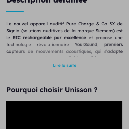
Le nouvel appareil auditif Pure Charge & Go 5X de
Signia (solutions auditives de la marque Siemens) est
le
RIC rechargeable par excellence
et propose une
technologie révolutionnaire
YourSound
,
premiers
capteurs de mouvements acoustiques, qui s’adapte
aux mouvements du porteur d’aides auditives.
Lire la suite
Il intègre toutes les fonctionnalités de la technologie
Signia Xperience :
technologie Li-ion
(comptez 3 à 4h
pour une charge complète de votre appareil auditif)
,
Pourquoi choisir Unisson ?
connectivité Bluetooth
dernière génération.
La nouvelle gamme Pure Charge & Go X de Signia est
adaptée à tout type de perte auditive
(légère, sévère
ou profonde) et est la
plus petite rechargeable du
marché
.